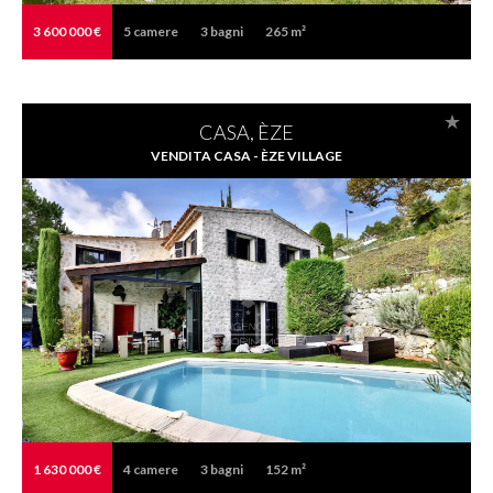
3 600 000 €
5
camere
3
bagni
265 m²
CASA, ÈZE
VENDITA CASA - ÈZE VILLAGE
1 630 000 €
4
camere
3
bagni
152 m²