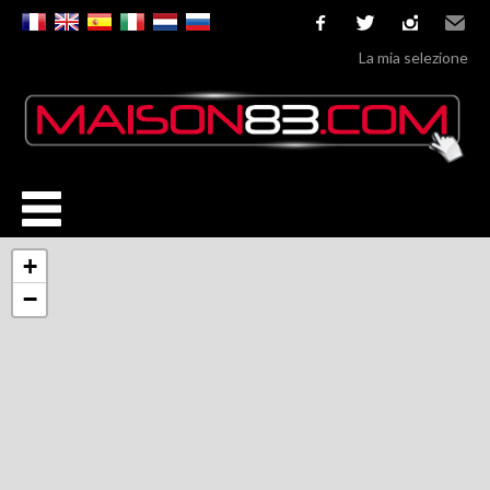
facebook
twitter
instagram
Email
La mia selezione
+
−